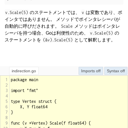
v.Scale(5)
のステートメントでは、
v
は変数であり、ポ
インタではありません。 メソッドでポインタレシーバが
自動的に呼びだされます。
Scale
メソッドはポインタレ
シーバを持つ場合、Goは利便性のため、
v.Scale(5)
の
ステートメントを
(&v).Scale(5)
として解釈します。
indirection.go
Imports
Syntax
1
package main
2
3
import "fmt"
4
5
type Vertex struct {
6
X, Y float64
7
}
8
9
func (v *Vertex) Scale(f float64) {