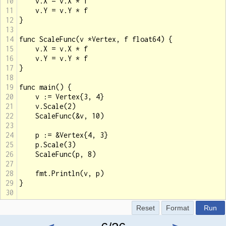
10
v.X = v.X * f
11
v.Y = v.Y * f
12
}
13
14
func ScaleFunc(v *Vertex, f float64) {
15
v.X = v.X * f
16
v.Y = v.Y * f
17
}
18
19
func main() {
20
v := Vertex{3, 4}
21
v.Scale(2)
22
ScaleFunc(&v, 10)
23
24
p := &Vertex{4, 3}
25
p.Scale(3)
26
ScaleFunc(p, 8)
27
28
fmt.Println(v, p)
29
}
30
Reset
Format
Run